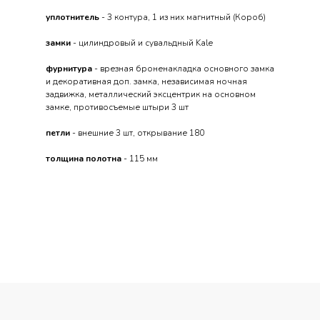
уплотнитель
- 3 контура, 1 из них магнитный (Короб)
замки
- цилиндровый и сувальдный Kale
фурнитура
- врезная броненакладка основного замка
и декоративная доп. замка, независимая ночная
задвижка, металлический эксцентрик на основном
замке, противосъемые штыри 3 шт
петли
- внешние 3 шт, открывание 180
толщина полотна
- 115 мм