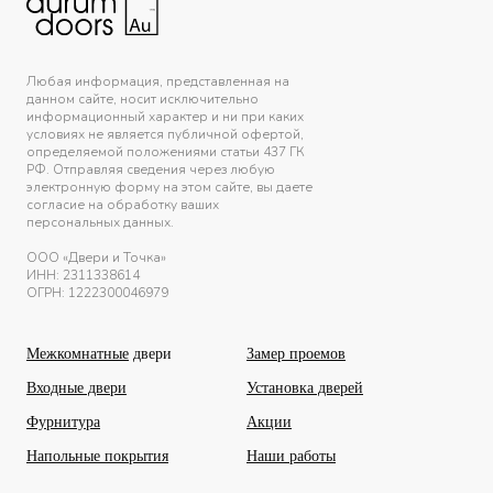
Любая информация, представленная на
данном сайте, носит исключительно
информационный характер и ни при каких
условиях не является публичной офертой,
определяемой положениями статьи 437 ГК
РФ. Отправляя сведения через любую
электронную форму на этом сайте, вы даете
согласие на обработку ваших
персональных данных.
ООО «Двери и Точка»
ИНН:
2311338614
ОГРН: 1222300046979
Межкомнатные
двери
Замер проемов
Входные двери
Установка дверей
Фурнитура
Акции
Напольные покрытия
Наши работы