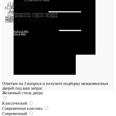
Позвоните нам
Позвоните нам
+7 (964) 907-64-47
+7 (918) 933-79-78
+7 (995) 004-43-03
Артем
Андрей Олегович
Руководитель отдела продаж
Руководитель отдела продаж
Написать руководителю
Написать руководителю
Написать в Max
Написать в Max
Ответьте на 3 вопроса и получите подборку межкомнатных
дверей под ваш запрос
Желаемый стиль двери
Классический
Современная классика
Современный