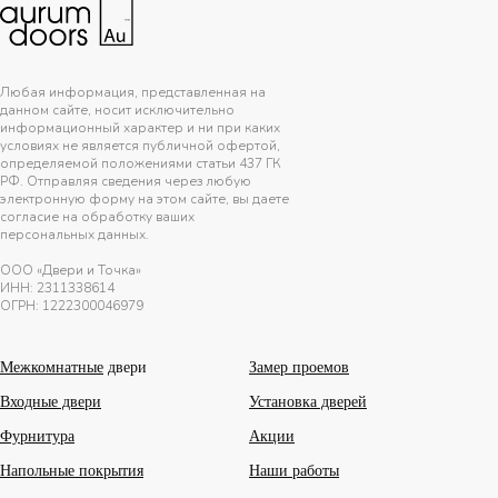
Любая информация, представленная на
данном сайте, носит исключительно
информационный характер и ни при каких
условиях не является публичной офертой,
определяемой положениями статьи 437 ГК
РФ. Отправляя сведения через любую
электронную форму на этом сайте, вы даете
согласие на обработку ваших
персональных данных.
ООО «Двери и Точка»
ИНН:
2311338614
ОГРН: 1222300046979
Межкомнатные
двери
Замер проемов
Входные двери
Установка дверей
Фурнитура
Акции
Напольные покрытия
Наши работы