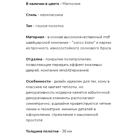
В наличии в цвете -
Магнолия
Стиль
- неоклассика
Тип
- глухое полотно
Материал
- в основе высококачественный mdf
швейцарской компании - "swiss krono" и каркас
из прочного, износостойкого соснового бруса
Отделка
- покрытие полипропилен,
позволяющее передать эффект эмалевых
дверей, компания renolit(германия)
Особенности
- дизайн идеален для тех, кому в
классике не хватает теплоты, но
декоративность модерна кажется избыточной.
декоративные элементы располагают
симметрично, в дизайне приветствуются четкие
линии и геометрия. минимум деталей в
оформлении, стремление к изысканной
простоте
Толщина полотна
- 36 мм