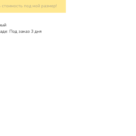
 стоимость под мой размер!
ный
аде: Под заказ 3 дня