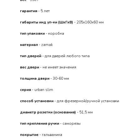
гарантия
- 5 лет
габариты инд уп-ки (ШхГхВ)
- 205x160x60 мм
тип упаковки
- коробка
материал
- zamak
тип дверей
- для дверей любого типа
вес двери
- не имеет значения
толщина двери
- 30-60 мм
серия
- urban slim
способ установки
- для фрезерной/ручной установки
диаметр розетки (основания)
- 51,5 мм
тип крепления ручки
- саморезы
покрытие
- гальваника