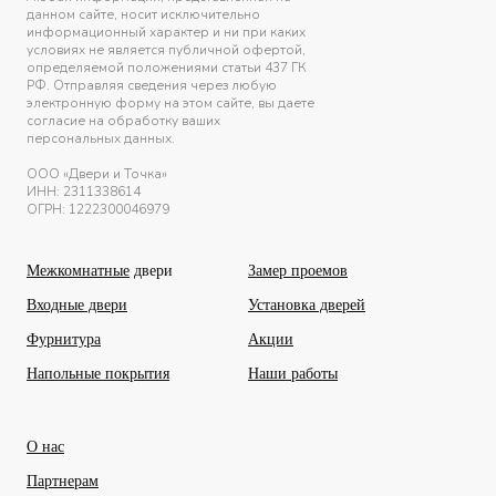
данном сайте, носит исключительно
информационный характер и ни при каких
условиях не является публичной офертой,
определяемой положениями статьи 437 ГК
РФ. Отправляя сведения через любую
электронную форму на этом сайте, вы даете
согласие на обработку ваших
персональных данных.
ООО «Двери и Точка»
ИНН:
2311338614
ОГРН: 1222300046979
Межкомнатные
двери
Замер проемов
Входные двери
Установка дверей
Фурнитура
Акции
Напольные покрытия
Наши работы
О нас
Партнерам