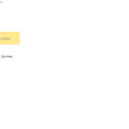
MA
заявку
 ручки