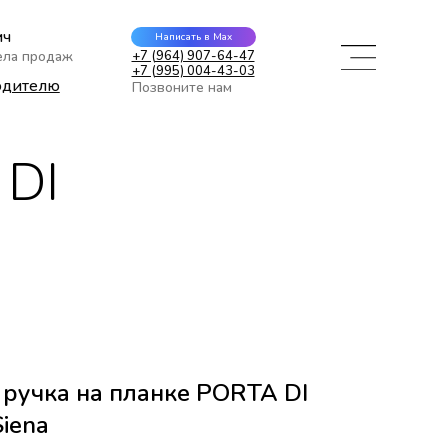
ич
Написать в Max
ела продаж
+7 (964) 907-64-47
+7 (995) 004-43-03
одителю
Позвоните нам
 DI
ручка на планке PORTA DI
iena