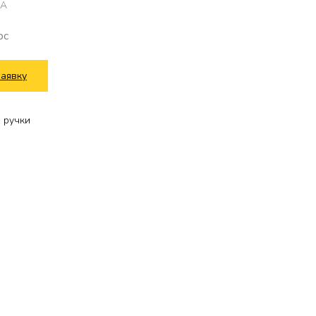
MA
pc
заявку
 ручки