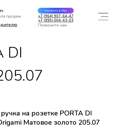
ич
Написать в Max
ела продаж
+7 (964) 907-64-47
+7 (995) 004-43-03
одителю
Позвоните нам
 DI
205.07
ручка на розетке PORTA DI
igami Матовое золото 205.07