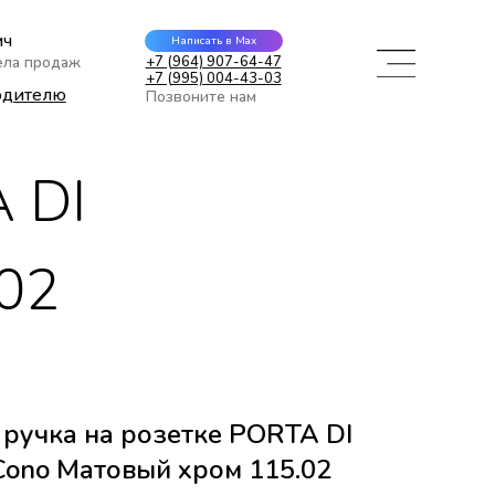
ич
Написать в Max
ела продаж
+7 (964) 907-64-47
+7 (995) 004-43-03
одителю
Позвоните нам
 DI
02
ручка на розетке PORTA DI
ono Матовый хром 115.02