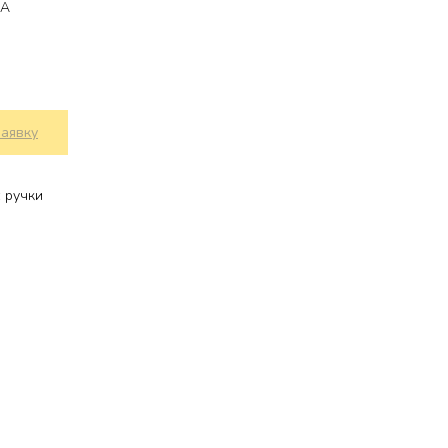
MA
заявку
 ручки