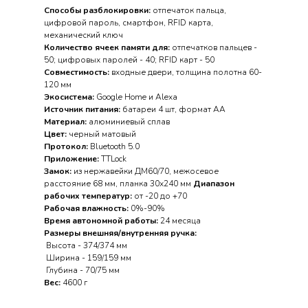
Способы разблокировки:
отпечаток пальца,
цифровой пароль, смартфон, RFID карта,
механический ключ
Количество ячеек памяти для:
отпечатков пальцев -
50; цифровых паролей - 40; RFID карт - 50
Совместимость:
входные двери, толщина полотна 60-
120 мм
Экосистема:
Google Home и Alexa
Источник питания:
батареи 4 шт, формат AA
Материал:
алюминиевый сплав
Цвет:
черный матовый
Протокол:
Bluetooth 5.0
Приложение:
TTLock
Замок:
из нержавейки ДМ60/70, межосевое
расстояние 68 мм, планка 30х240 мм
Диапазон
рабочих температур:
от -20 до +70
Рабочая влажность:
0%-90%
Время автономной работы:
24 месяца
Размеры внешняя/внутренняя ручка:
Высота - 374/374 мм
Ширина - 159/159 мм
Глубина - 70/75 мм
Вес:
4600 г