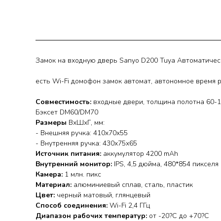
Замок на входную дверь Sanyo D200 Tuya Автоматичес
есть Wi-Fi домофон замок автомат, автономное время 
Совместимость:
входные двери, толщина полотна 60-
Бэксет DM60/DM70
Размеры
ВхШхГ, мм:
- Внешняя ручка: 410х70х55
- Внутренняя ручка: 430х75х65
Источник питания:
аккумулятор 4200 mAh
Внутренний монитор:
IPS, 4,5 дюйма, 480*854 пикселя
Камера:
1 млн. пикс
Материал:
алюминиевый сплав, сталь, пластик
Цвет:
черный матовый, глянцевый
Способ соединения:
Wi-Fi 2,4 ГГц
Диапазон рабочих температур:
от -20?С до +70?С