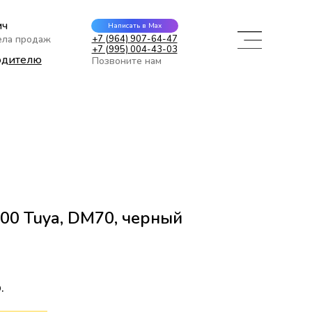
ич
Написать в Max
ела продаж
+7 (964) 907-64-47
+7 (995) 004-43-03
одителю
Позвоните нам
00 Tuya, DM70, черный
.