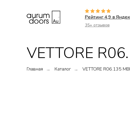
Рейтинг 4,9 в Яндек
35+ отзывов
VЕTTORE R06
Главная
Каталог
VЕTTORE R06.135 MB
→
→