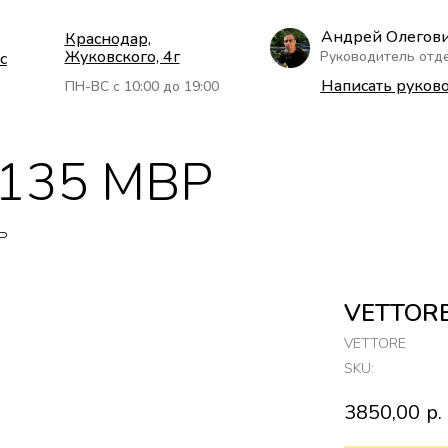
Андрей Олегов
Краснодар,
Жуковского, 4г
Руководитель отд
с
Написать руков
ПН-ВС с 10:00 до 19:00
.135 MBP
P
VЕTTORE
VЕTTORE
SKU:
3850,00
р.